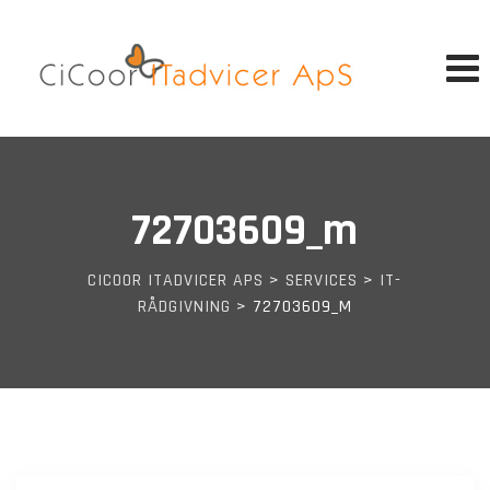
Skip
to
content
72703609_m
CICOOR ITADVICER APS
>
SERVICES
>
IT-
RÅDGIVNING
>
72703609_M