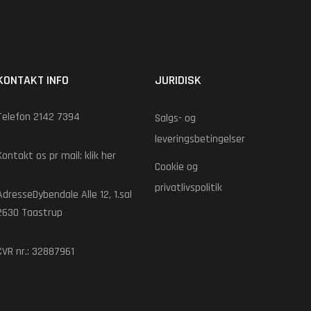
KONTAKT INFO
JURIDISK
Telefon 2142 7394
Salgs- og
leveringsbetingelser
Kontakt os pr mail:
klik her
Cookie og
privatlivspolitik
AdresseDybendale Alle 12, 1.sal
2630 Taastrup
CVR nr.: 32887961