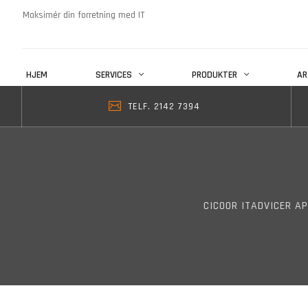
Maksimér din forretning med IT
HJEM
SERVICES
PRODUKTER
AR
TELF. 2142 7394
CICOOR ITADVICER A