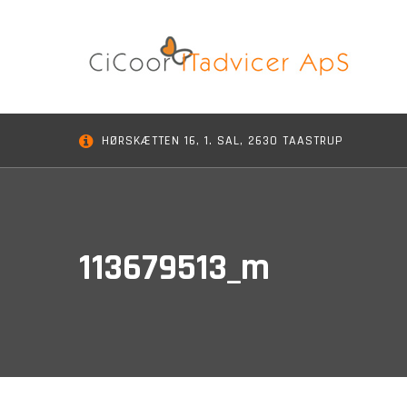
Skip
to
content
HØRSKÆTTEN 16, 1. SAL, 2630 TAASTRUP
113679513_m