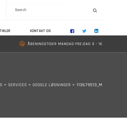
SEARCH
TIKLER
KONTAKT OS
ÅBENINGSTIDER MANDAG-FRE:DAG 9 - 16
PS
>
SERVICES
>
GOOGLE LØSNINGER
>
113679513_M