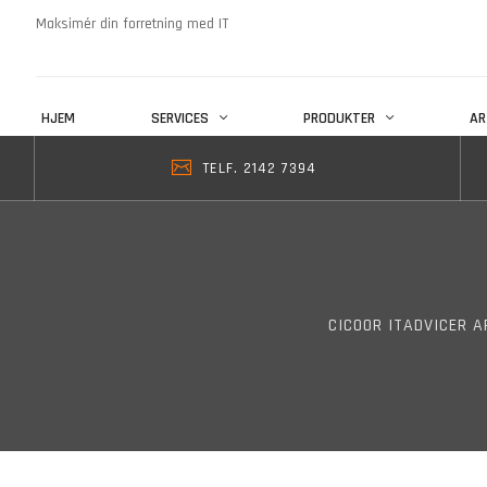
Maksimér din forretning med IT
HJEM
SERVICES
PRODUKTER
AR
TELF. 2142 7394
CICOOR ITADVICER A