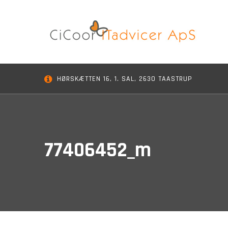
Skip
to
content
HØRSKÆTTEN 16, 1. SAL, 2630 TAASTRUP
77406452_m