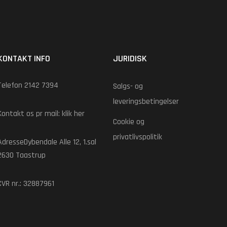
KONTAKT INFO
JURIDISK
Telefon 2142 7394
Salgs- og
leveringsbetingelser
Kontakt os pr mail:
klik her
Cookie og
privatlivspolitik
AdresseDybendale Alle 12, 1.sal
2630 Taastrup
CVR nr.: 32887961