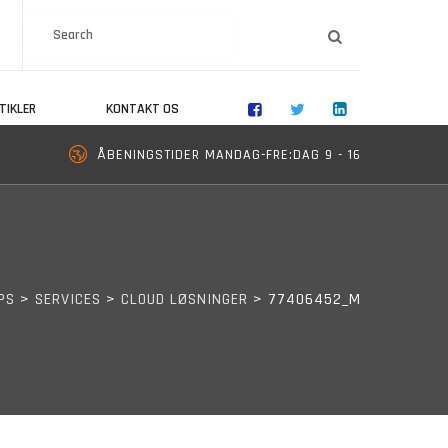
SEARCH
TIKLER
KONTAKT OS
ÅBENINGSTIDER MANDAG-FRE:DAG 9 - 16
PS
>
SERVICES
>
CLOUD LØSNINGER
>
77406452_M