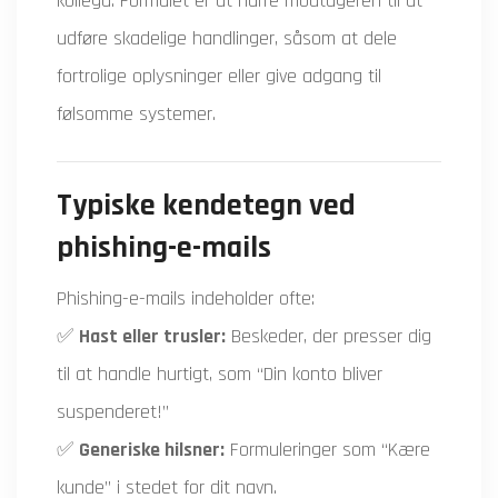
kollega. Formålet er at narre modtageren til at
udføre skadelige handlinger, såsom at dele
fortrolige oplysninger eller give adgang til
følsomme systemer.
Typiske kendetegn ved
phishing-e-mails
Phishing-e-mails indeholder ofte:
✅
Hast eller trusler:
Beskeder, der presser dig
til at handle hurtigt, som “Din konto bliver
suspenderet!”
✅
Generiske hilsner:
Formuleringer som “Kære
kunde” i stedet for dit navn.